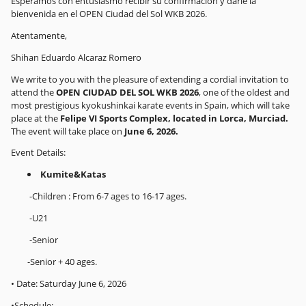
Esperamos con entusiasmo recibir su confirmación y darle la
bienvenida en el OPEN Ciudad del Sol WKB 2026.
Atentamente,
Shihan Eduardo Alcaraz Romero
We write to you with the pleasure of extending a cordial invitation to
attend the
OPEN CIUDAD DEL SOL WKB 2026
, one of the oldest and
most prestigious kyokushinkai karate events in Spain, which will take
place at the
Felipe VI Sports Complex, located in Lorca, Murciad.
The event will take place on
June 6, 2026.
Event Details:
Kumite&Katas
-Children : From 6-7 ages to 16-17 ages.
-U21
-Senior
-Senior + 40 ages.
• Date: Saturday June 6, 2026
•Schedule: