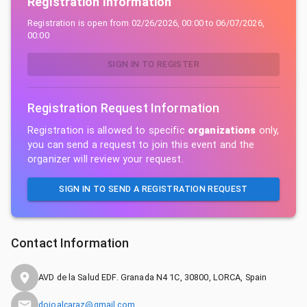
Registration Information
Registration is open from
02/26/2026, 00:00
to
06/07/2026,
00:00
SIGN IN TO REGISTER
Registration Request Information
Registration is allowed to specific
organizations
only,
you can send a request to join this event and the
organizer will review your request.
SIGN IN TO SEND A REGISTRATION REQUEST
Contact Information
AVD de la Salud EDF. Granada N4 1C, 30800, LORCA, Spain
dojoalcaraz@gmail.com