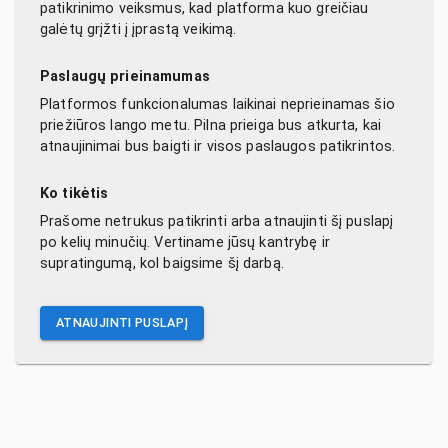
patikrinimo veiksmus, kad platforma kuo greičiau
galėtų grįžti į įprastą veikimą.
Paslaugų prieinamumas
Platformos funkcionalumas laikinai neprieinamas šio
priežiūros lango metu. Pilna prieiga bus atkurta, kai
atnaujinimai bus baigti ir visos paslaugos patikrintos.
Ko tikėtis
Prašome netrukus patikrinti arba atnaujinti šį puslapį
po kelių minučių. Vertiname jūsų kantrybę ir
supratingumą, kol baigsime šį darbą.
ATNAUJINTI PUSLAPĮ