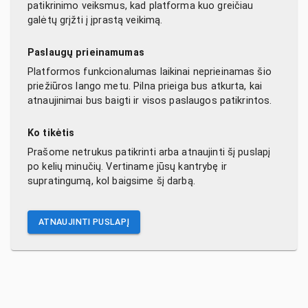
patikrinimo veiksmus, kad platforma kuo greičiau
galėtų grįžti į įprastą veikimą.
Paslaugų prieinamumas
Platformos funkcionalumas laikinai neprieinamas šio
priežiūros lango metu. Pilna prieiga bus atkurta, kai
atnaujinimai bus baigti ir visos paslaugos patikrintos.
Ko tikėtis
Prašome netrukus patikrinti arba atnaujinti šį puslapį
po kelių minučių. Vertiname jūsų kantrybę ir
supratingumą, kol baigsime šį darbą.
ATNAUJINTI PUSLAPĮ